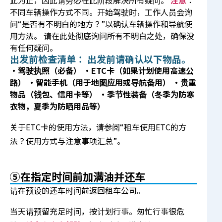
此为止，因此请务必在此阶段解决所有疑问。
注意
：
不同车辆操作方式不同。开始驾驶时，工作人员会询
问“是否有不明白的地方？”以确认车辆操作和导航使
用方法。 请在此处彻底询问所有不明白之处，确保没
有任何疑问。
出发前检查清单： 出发前请确认以下物品。
・驾驶执照（必备）
・ETC卡（如果计划使用高速公
路）
・智能手机（用于地图应用或导航备用）
・贵重
物品（钱包、信用卡等）
・季节性装备（冬季为防寒
衣物，夏季为防晒用品等）
关于ETC卡的使用方法，请参阅
“租车使用ETC的方
法？使用方式与注意事项汇总”
。
⑤在指定时间前加满油并还车
请在预设的还车时间前返回租车公司。
当天请预留充足时间，按计划行事。匆忙行事很危