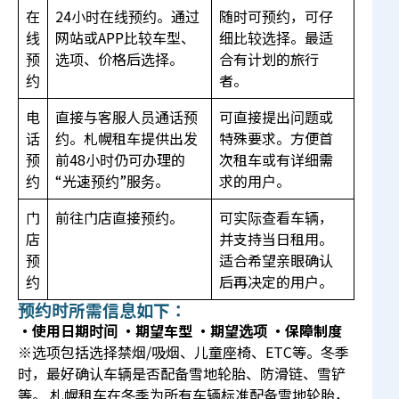
在
24小时在线预约。通过
随时可预约，可仔
线
网站或APP比较车型、
细比较选择。最适
预
选项、价格后选择。
合有计划的旅行
约
者。
电
直接与客服人员通话预
可直接提出问题或
话
约。札幌租车提供出发
特殊要求。方便首
预
前48小时仍可办理的
次租车或有详细需
约
“光速预约”服务。
求的用户。
门
前往门店直接预约。
可实际查看车辆，
店
并支持当日租用。
预
适合希望亲眼确认
约
后再决定的用户。
预约时所需信息如下：
・使用日期时间
・期望车型
・期望选项
・保障制度
※选项包括选择禁烟/吸烟、儿童座椅、ETC等。冬季
时，最好确认车辆是否配备雪地轮胎、防滑链、雪铲
等。 札幌租车在冬季为所有车辆标准配备雪地轮胎，