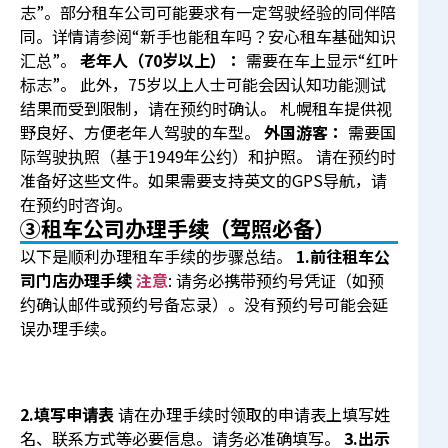
志”。部分租车公司可能要求有一定驾驶经验的同伴陪
同。详情请参阅
“新手也能租车吗？安心租车基础知识
汇总”
。
老年人（70岁以上）：
需要在车上显示“红叶
标志”。 此外，75岁以上人士可能会因认知功能测试
结果而受到限制，请在预约时确认。 札幌租车提供视
野良好、方便老年人驾驶的车型。
外国游客：
需要国
际驾驶执照（基于1949年公约）和护照。 请在预约时
准备好这些文件。如果需要支持英文的GPS导航，请
在预约时咨询。
③租车公司办理手续（驾照必备）
以下是顺利办理租车手续的步骤总结。
1.前往租车公
司门店办理手续
注意
: 请务必携带预约号凭证（如预
约确认邮件或预约号备忘录）。没有预约号可能会延
误办理手续。
2.填写申请表
请在办理手续时领取的申请表上填写姓
名、联系方式等必要信息。请务必准确填写。
3.出示