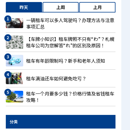
昨天
上周
上月
一辆租车可以多人驾驶吗？办理方法与注意
事项汇总
【车牌小知识】租车牌照不只有“わ”？札幌
租车公司为您解答“れ”的区别及原因！
租车有年龄限制吗？新手和老年人须知
租车满油还车如何避免吃亏？
租车一个月要多少钱？价格行情及省钱租车
攻略！
分类