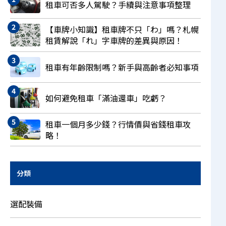
租車可否多人駕駛？手續與注意事項整理
【車牌小知識】租車牌不只「わ」嗎？札幌
租賃解說「れ」字車牌的差異與原因！
租車有年齡限制嗎？新手與高齡者必知事項
如何避免租車「滿油還車」吃虧？
租車一個月多少錢？行情價與省錢租車攻
略！
分類
選配裝備