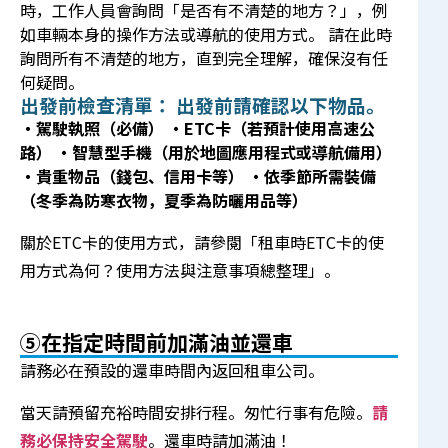
時，工作人員會詢問「是否有不清楚的地方？」，例
如車輛本身的操作方法或導航的使用方式。 請在此時
詢問所有不清楚的地方，直到完全理解，確保沒有任
何疑問。
出發前檢查清單： 出發前請確認以下物品。
・駕駛執照（必備）
・ETC卡（若預計使用高速公
路）
・智慧型手機（用於地圖應用程式或導航備用）
・貴重物品（錢包、信用卡等）
・依季節所需裝備
（冬季為防寒衣物，夏季為防曬用品等）
關於ETC卡的使用方式，請參閱
「租車時ETC卡的使
用方式為何？使用方法與注意事項總整理」
。
⑤在指定時間前加滿油並還車
請務必在預設的還車時間內返回租車公司。
當天請預留充裕時間安排行程。匆忙行事有危險。
請
務必保持安全駕駛
。還車時請加滿油！