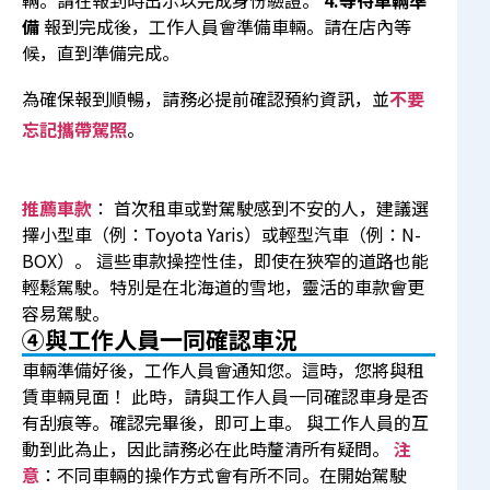
輛。請在報到時出示以完成身份驗證。
4.等待車輛準
備
報到完成後，工作人員會準備車輛。請在店內等
候，直到準備完成。
為確保報到順暢，請務必提前確認預約資訊，並
不要
忘記攜帶駕照
。
推薦車款
： 首次租車或對駕駛感到不安的人，建議選
擇小型車（例：Toyota Yaris）或輕型汽車（例：N-
BOX）。 這些車款操控性佳，即使在狹窄的道路也能
輕鬆駕駛。特別是在北海道的雪地，靈活的車款會更
容易駕駛。
④與工作人員一同確認車況
車輛準備好後，工作人員會通知您。這時，您將與租
賃車輛見面！ 此時，請與工作人員一同確認車身是否
有刮痕等。確認完畢後，即可上車。 與工作人員的互
動到此為止，因此請務必在此時釐清所有疑問。
注
意
：不同車輛的操作方式會有所不同。在開始駕駛