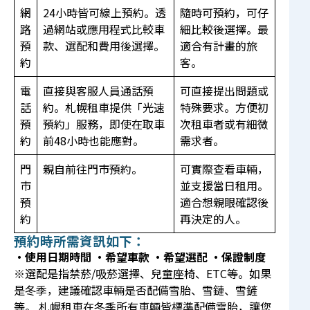
網
24小時皆可線上預約。透
隨時可預約，可仔
路
過網站或應用程式比較車
細比較後選擇。最
預
款、選配和費用後選擇。
適合有計畫的旅
約
客。
電
直接與客服人員通話預
可直接提出問題或
話
約。札幌租車提供「光速
特殊要求。方便初
預
預約」服務，即使在取車
次租車者或有細微
約
前48小時也能應對。
需求者。
門
親自前往門市預約。
可實際查看車輛，
市
並支援當日租用。
預
適合想親眼確認後
約
再決定的人。
預約時所需資訊如下：
・使用日期時間
・希望車款
・希望選配
・保證制度
※選配是指禁菸/吸菸選擇、兒童座椅、ETC等。如果
是冬季，建議確認車輛是否配備雪胎、雪鏈、雪鏟
等。 札幌租車在冬季所有車輛皆標準配備雪胎，讓您