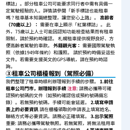
標誌」。部分租車公司可能要求同行者中需有具備一
定駕駛經驗的人。詳情請參閱
「新手標誌也能租車
嗎？租車基本知識總整理，讓您安心上路」
。
高齡者
（70歲以上）：
需要在車上顯示「紅葉標誌」。 此
外，75歲以上人士可能因認知功能檢查結果而有租車
限制，請於預約時確認。 札幌租車提供視野良好、方
便高齡者駕駛的車款。
外籍觀光客：
需要國際駕駛執
照（依據1949年條約）和護照。 請於預約時備妥這些
文件。若需要支援英文的GPS導航，請在預約時諮
詢。
③租車公司櫃檯報到（駕照必備）
我們整理了租車時順利辦理報到手續的步驟。
1.前往
租車公司門市，辦理報到手續
注意
: 請務必攜帶可確
認預約號碼的文件（如預約確認信或預約號碼備忘
錄）。若無預約號碼，手續可能會延遲。
2.填寫申請
表上的必要資訊
請在櫃檯領取的申請表上填寫姓名、
聯絡方式等必要資訊。請務必正確填寫。
3.出示駕照
重要: 請務必攜帶駕駛執照。若無駕照，將無法租用車