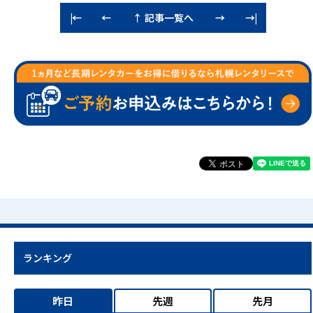
↑ 記事一覧へ
|←
←
→
→|
ランキング
昨日
先週
先月