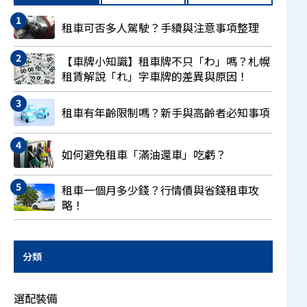
租車可否多人駕駛？手續與注意事項整理
【車牌小知識】租車牌不只「わ」嗎？札幌
租賃解說「れ」字車牌的差異與原因！
租車有年齡限制嗎？新手與高齡者必知事項
如何避免租車「滿油還車」吃虧？
租車一個月多少錢？行情價與省錢租車攻
略！
分類
選配裝備