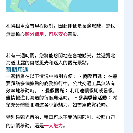
札幌租車沒有里程限制，因此即使是長途駕駛，您也
無需擔心
額外費用，可以安心
駕駛。
若有一週時間，您將能悠閒地在各地觀光，並遊覽北
海道壯麗的自然風光和迷人的觀光景點。
預期用途
一週租賃在以下情況中特別方便：
・商務用途：
在需
要拜訪多個據點的商務旅行中，公共交通工具無法有
效率地移動時。
・長假觀光：
利用連續假期或暑假，
盡情暢遊北海道的每個角落時。
・參與季節活動：
希
望充分體驗北海道各季節魅力，如雪祭或賞花時。
特別是觀光目的，租車可以不受時間限制，按照自己
的步調移動，這是
一大魅力
。