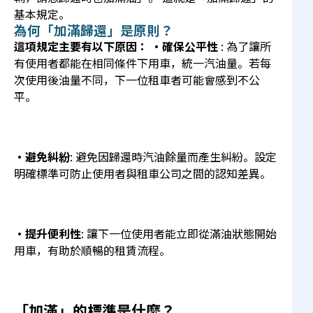
基本規定。
為何「加滿歸還」是原則？
這項規定主要有以下原因：
・確保公平性
: 為了讓所
有使用者都能在相同條件下用車，統一汽油量。若每
次使用後油量不同，下一位租車者可能會感到不公
平。
・避免糾紛
: 避免因歸還時汽油餘量而產生糾紛。設定
明確標準可防止使用者與租車公司之間的認知差異。
・提升便利性
: 讓下一位使用者能立即從滿油狀態開始
用車，有助於順暢的租賃流程。
「加滿」的標準是什麼？