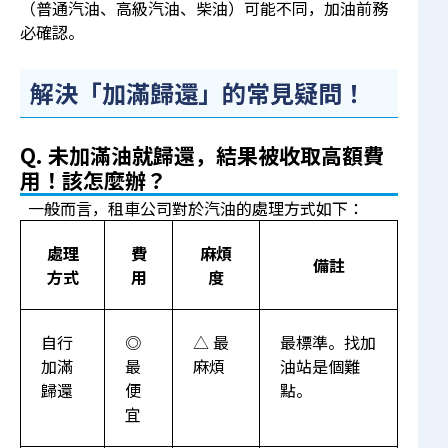
（普通汽油、高級汽油、柴油）可能不同，加油前務
必確認。
解決「加滿歸還」的常見疑問！
Q. 未加滿油就歸還，結果被收取高額費
用！該怎麼辦？
一般而言，租車公司對於汽油的處理方式如下：
處理
費
麻煩
備註
方式
用
度
自行
◎
△ 最
最標準。找加
加滿
最
麻煩
油站是個難
歸還
便
點。
宜