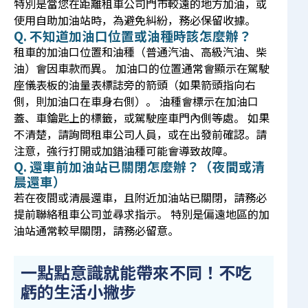
特別是當您在距離租車公司門市較遠的地方加油，或
使用自助加油站時，為避免糾紛，務必保留收據。
Q. 不知道加油口位置或油種時該怎麼辦？
租車的加油口位置和油種（普通汽油、高級汽油、柴
油）會因車款而異。 加油口的位置通常會顯示在駕駛
座儀表板的油量表標誌旁的箭頭（如果箭頭指向右
側，則加油口在車身右側）。 油種會標示在加油口
蓋、車鑰匙上的標籤，或駕駛座車門內側等處。 如果
不清楚，請詢問租車公司人員，或在出發前確認。請
注意，強行打開或加錯油種可能會導致故障。
Q. 還車前加油站已關閉怎麼辦？（夜間或清
晨還車）
若在夜間或清晨還車，且附近加油站已關閉，請務必
提前聯絡租車公司並尋求指示。 特別是偏遠地區的加
油站通常較早關閉，請務必留意。
一點點意識就能帶來不同！不吃
虧的生活小撇步