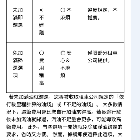
未加
✕
〇 不
違反規定，不
滿即
不
麻煩
推薦。
歸還
建
議
免加
〇
◎ 安
僅限部分租車
滿歸
費
心＆
公司提供。
還選
用
不麻
項
稍
煩
高
若未加滿油就歸還，您將被收取租車公司規定的「依
行駛里程計算的油錢」或「不足的油錢」。 大多數情
況下，這筆費用會比您自行加油來得高。若長途行駛
後未加滿油就歸還，汽油不足量會更多，可能導致高
額費用。 此外，有些選項一開始就免除加滿油歸還的
要求，省時又方便。 然而，據說即使選擇此選項，大