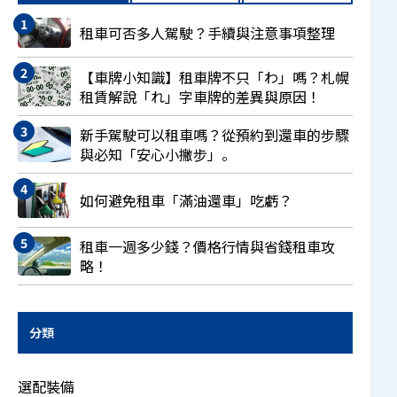
租車可否多人駕駛？手續與注意事項整理
【車牌小知識】租車牌不只「わ」嗎？札幌
租賃解說「れ」字車牌的差異與原因！
新手駕駛可以租車嗎？從預約到還車的步驟
與必知「安心小撇步」。
如何避免租車「滿油還車」吃虧？
租車一週多少錢？價格行情與省錢租車攻
略！
分類
選配裝備