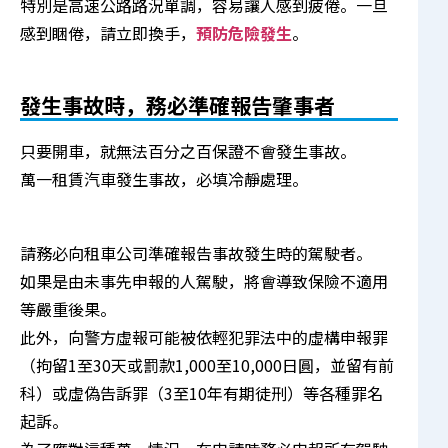
特別是高速公路路況單調，容易讓人感到疲倦。一旦
感到睏倦，請立即換手，
預防危險發生
。
發生事故時，務必準確報告肇事者
只要開車，就無法百分之百保證不會發生事故。
萬一租賃汽車發生事故，必填冷靜處理。
請務必向租車公司準確報告事故發生時的駕駛者。
如果是由未事先申報的人駕駛，將會導致保險不適用
等嚴重後果。
此外，向警方虛報可能被依輕犯罪法中的虛構申報罪
（拘留1至30天或罰款1,000至10,000日圓，並留有前
科）或虛偽告訴罪（3至10年有期徒刑）等各種罪名
起訴。