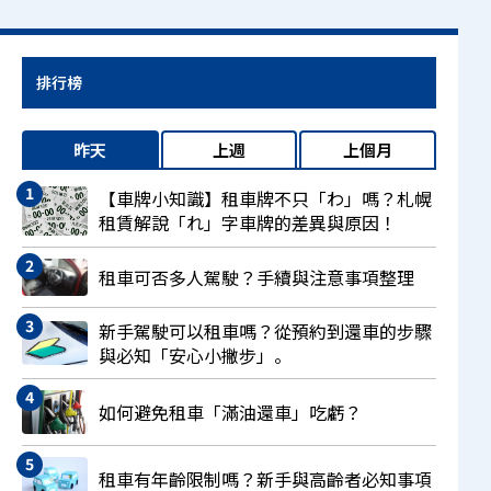
排行榜
昨天
上週
上個月
【車牌小知識】租車牌不只「わ」嗎？札幌
租賃解說「れ」字車牌的差異與原因！
租車可否多人駕駛？手續與注意事項整理
新手駕駛可以租車嗎？從預約到還車的步驟
與必知「安心小撇步」。
如何避免租車「滿油還車」吃虧？
租車有年齡限制嗎？新手與高齡者必知事項