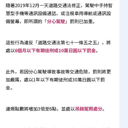
隨著2019年12月一天道路交通法修正，駕駛中手持智
慧型手機等通訊設備通話，或注視車用導航或通訊設
備螢幕，即所謂的「
分心駕駛
」罰則已加重。
這些行為違反「道路交通法第七十一條五之五」，將
處以
6個月以下有期徒刑或10萬日圓以下罰金
。
此外，若因分心駕駛導致事故等交通危險，罰則將更
加嚴厲，處以1年以下有期徒刑或30萬日圓以下罰
金。
違規點數將增加3倍至6點，並處以
吊銷駕照處分
。