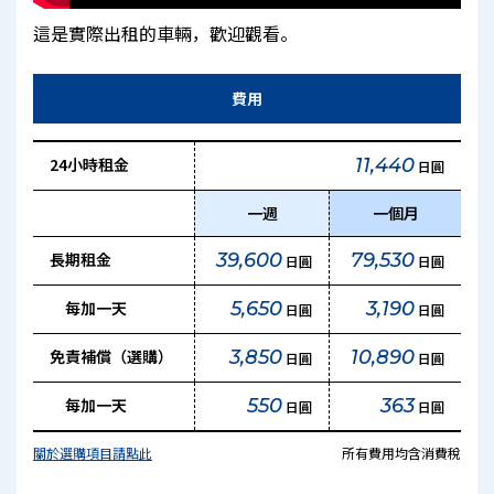
這是實際出租的車輛，歡迎觀看。
費用
24小時租金
11,440
日圓
一週
一個月
長期租金
39,600
79,530
日圓
日圓
每加一天
5,650
3,190
日圓
日圓
免責補償（選購）
3,850
10,890
日圓
日圓
每加一天
550
363
日圓
日圓
關於選購項目請點此
所有費用均含消費稅