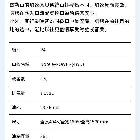
電動車的加速感與傳統車輛截然不同，加速反應靈敏，
讓您在匯入車流或變換車道時倍感安心。
此外，其行駛噪音為同級車中最安靜，讓您在前往目的
地的途中，能比以往更盡情享受對話或音樂。
級別
P4
車款名稱
Note e-POWER(4WD)
載客數
5人
排氣量
1.198L
油耗
23.8km/L
尺寸
全長4045/全寬1695/全高1520mm
油箱容量
36L