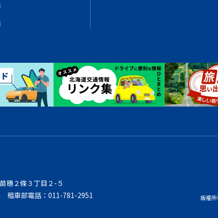
務
務
區東苗穗２條３丁目２-５
4 租車部電話：011-781-2951
版權所有 