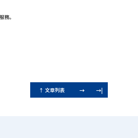
服務。
。
→
→|
↑ 文章列表