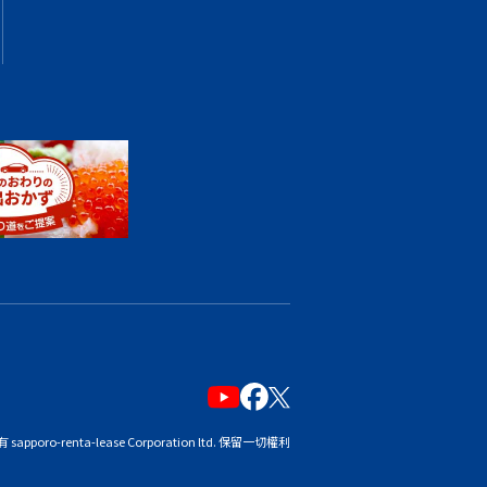
sapporo-renta-lease Corporation ltd. 保留一切權利